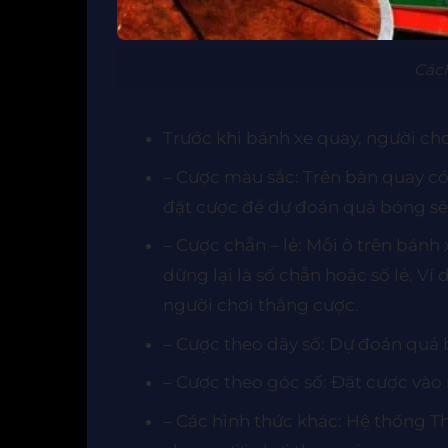
Cách
Trước khi bánh xe quay, người ch
– Cược màu sắc: Trên bàn quay có
đặt cược để dự đoán quả bóng sẽ 
– Cược chẵn – lẻ: Mỗi ô trên bánh
dừng lại là số chẵn hoặc số lẻ. Ví
người chơi thắng cược.
– Cược theo dãy số: Dự đoán quả 
– Cược theo góc số: Đặt cược vào
– Các hình thức khác: Hệ thống Th