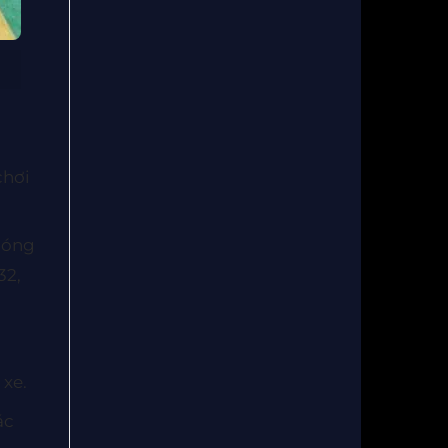
chơi
 bóng
32,
 xe.
ác