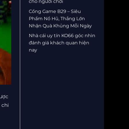
cho người chơi
Cổng Game B29 – Siêu
Phẩm Nổ Hũ, Thắng Lớn
Nhận Quà Khủng Mỗi Ngày
Nhà cái uy tín KO66 góc nhìn
đánh giá khách quan hiện
nay
được
 chi