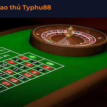
cao thủ Typhu88