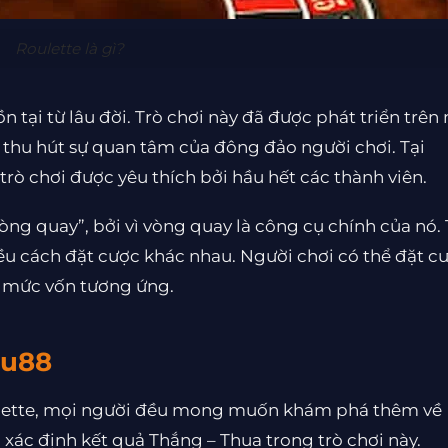
Roulette là gì?
 tại từ lâu đời. Trò chơi này đã được phát triển trên
 thu hút sự quan tâm của đông đảo người chơi. Tại
rò chơi được yêu thích bởi hầu hết các thành viên.
òng quay”, bởi vì vòng quay là công cụ chính của nó.
iều cách đặt cược khác nhau. Người chơi có thể đặt c
c mức vốn tương ứng.
hu88
ulette, mọi người đều mong muốn khám phá thêm về
h xác định kết quả Thắng – Thua trong trò chơi này.