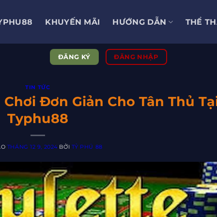
YPHU88
KHUYẾN MÃI
HƯỚNG DẪN
THỂ T
ĐĂNG KÝ
ĐĂNG NHẬP
TIN TỨC
h Chơi Đơn Giản Cho Tân Thủ Tạ
Typhu88
ÀO
THÁNG 12 9, 2024
BỞI
TỶ PHÚ 88