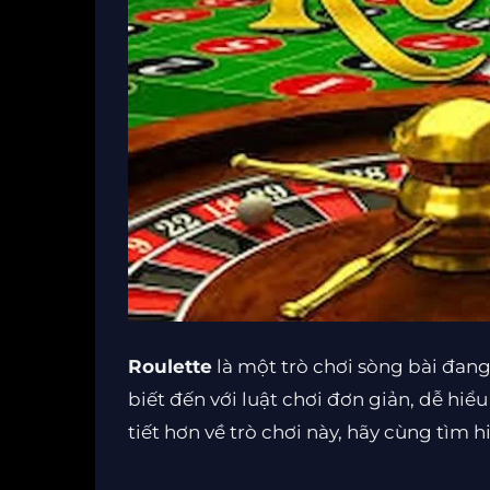
Roulette
là một trò chơi sòng bài đang
biết đến với luật chơi đơn giản, dễ hi
tiết hơn về trò chơi này, hãy cùng tìm 