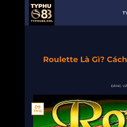
Bỏ
qua
T
nội
dung
Roulette Là Gì? Các
ĐĂNG V
09
Th12