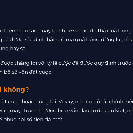
ực hiện thao tác quay bánh xe và sau đó thả quả bóng
 quả được xác định bằng ô mà quả bóng dừng lại, từ 
ng hay sai.
ược thắng lợi với tỷ lệ cược đã được quy định trước 
n bộ số vốn đặt cược.
ại không?
ặt cược hoặc dừng lại. Vì vậy, nếu có đủ tài chính, nê
ử vận may. Trong trường hợp vốn đầu tư đã cạn kiệt, n
 phục hồi số tiền đã mất.