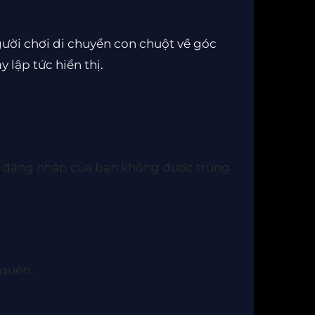
gười chơi di chuyển con chuột về góc
y lập tức hiển thị.
Tên đăng nhập của bạn không được trùng
 quên.