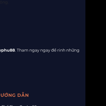
công.
typhu88
. Tham ngay ngay để rinh những
HƯỚNG DẪN