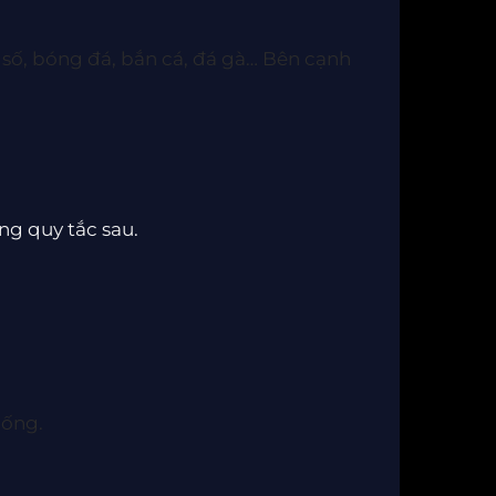
 số, bóng đá, bắn cá, đá gà… Bên cạnh
ng quy tắc sau.
hống.