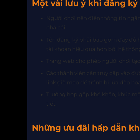
Một vài lưu ý khi đăng k
Người chơi nên điền thông tin ngân
nhà cái.
Tên đăng ký phải bao gồm đầy đủ họ 
tài khoản hiệu quả hơn bởi hệ thống
Trang web cho phép người chơi tạo 
Các thành viên cần truy cập vào đ
link giả mạo để tránh bị lừa đảo ho
Trường hợp gặp khó khăn, khúc mắc 
tiết.
Những ưu đãi hấp dẫn khi