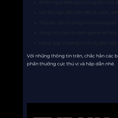
Nhận ngay 88k sau khi người chơi 
Với lần nạp đầu tiên để cá cược, an
Thử sức với chương trình mang tên
Từng trò chơi và sảnh game sở hữu 
Hàng loạt chương trình ưu đãi hấp 
Với những thông tin trên, chắc hẳn các 
phần thưởng cực thú vị và hấp dẫn nhé.