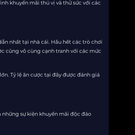
ình khuyến mãi thú vị và thử sức với các
n nhất tại nhà cái. Hầu hết các trò chơi
ược cũng vô cùng cạnh tranh với các mức
ớn. Tỷ lệ ăn cược tại đây được đánh giá
a những sự kiện khuyến mãi độc đáo