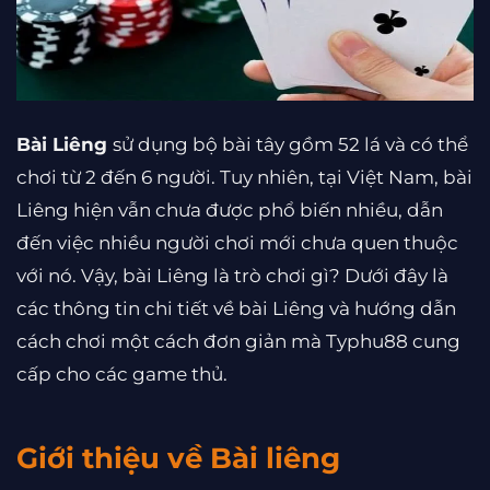
Bài Liêng
sử dụng bộ bài tây gồm 52 lá và có thể
chơi từ 2 đến 6 người. Tuy nhiên, tại Việt Nam, bài
Liêng hiện vẫn chưa được phổ biến nhiều, dẫn
đến việc nhiều người chơi mới chưa quen thuộc
với nó. Vậy, bài Liêng là trò chơi gì? Dưới đây là
các thông tin chi tiết về bài Liêng và hướng dẫn
cách chơi một cách đơn giản mà Typhu88 cung
cấp cho các game thủ.
Giới thiệu về Bài liêng