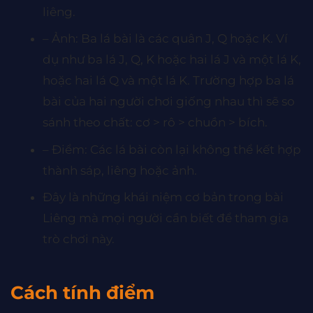
liêng.
– Ảnh: Ba lá bài là các quân J, Q hoặc K. Ví
dụ như ba lá J, Q, K hoặc hai lá J và một lá K,
hoặc hai lá Q và một lá K. Trường hợp ba lá
bài của hai người chơi giống nhau thì sẽ so
sánh theo chất: cơ > rô > chuồn > bích.
– Điểm: Các lá bài còn lại không thể kết hợp
thành sáp, liêng hoặc ảnh.
Đây là những khái niệm cơ bản trong bài
Liêng mà mọi người cần biết để tham gia
trò chơi này.
Cách tính điểm