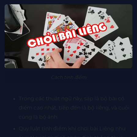
Cách tính điểm
Trong các thuật ngữ này, sáp là bộ bài có
điểm cao nhất, tiếp đến là bộ liêng, và cuối
cùng là bộ ảnh.
Quy luật tính điểm khi chơi bài Liêng như