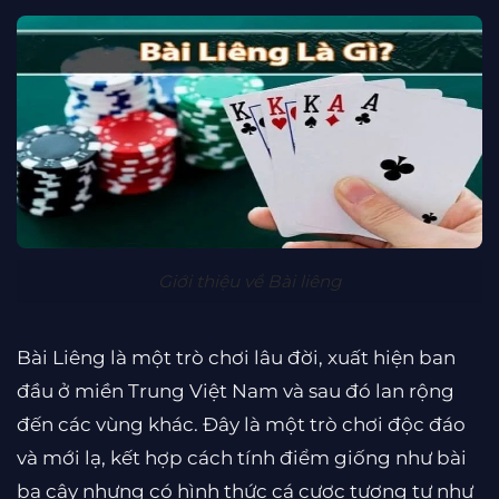
Giới thiệu về Bài liêng
Bài Liêng là một trò chơi lâu đời, xuất hiện ban
đầu ở miền Trung Việt Nam và sau đó lan rộng
đến các vùng khác. Đây là một trò chơi độc đáo
và mới lạ, kết hợp cách tính điểm giống như bài
ba cây nhưng có hình thức cá cược tương tự như