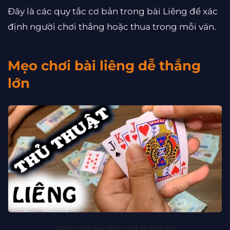
Đây là các quy tắc cơ bản trong bài Liêng để xác
định người chơi thắng hoặc thua trong mỗi ván.
Mẹo chơi bài liêng dễ thắng
lớn
Mẹo chơi bài liêng dễ thắng lớn