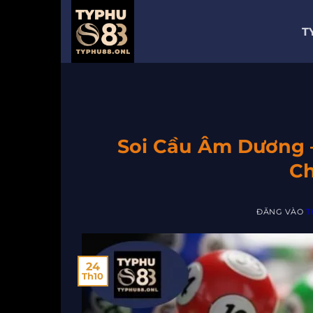
Bỏ
qua
T
nội
dung
Soi Cầu Âm Dương 
Ch
ĐĂNG VÀO
T
24
Th10