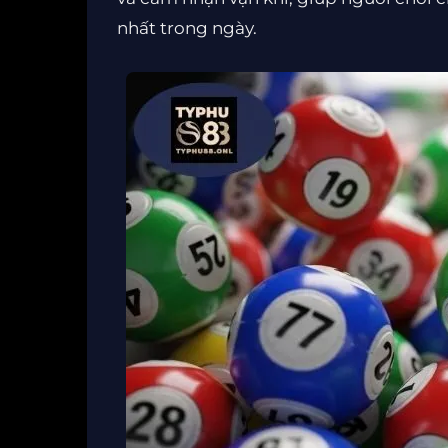
nhất trong ngày.