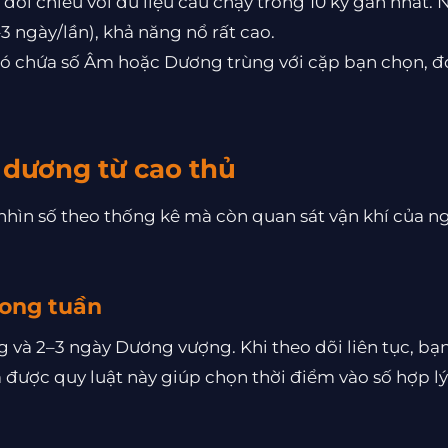
đối chiếu với dữ liệu cầu chạy trong 10 kỳ gần nhất. 
3 ngày/lần), khả năng nổ rất cao.
có chứa số Âm hoặc Dương trùng với cặp bạn chọn, đó
 dương từ cao thủ
hìn số theo thống kê mà còn quan sát vận khí của n
rong tuần
và 2–3 ngày Dương vượng. Khi theo dõi liên tục, bạn
m được quy luật này giúp chọn thời điểm vào số hợp lý