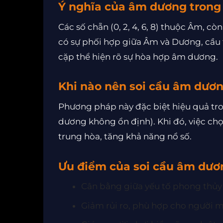
Ý nghĩa của âm dương trong 
Các số chẵn (0, 2, 4, 6, 8) thuộc Âm, còn
có sự phối hợp giữa Âm và Dương, cầu th
cặp thể hiện rõ sự hòa hợp âm dương.
Khi nào nên soi cầu âm dươ
Phương pháp này đặc biệt hiệu quả tro
dương không ổn định). Khi đó, việc chọ
trung hòa, tăng khả năng nổ số.
Ưu điểm của soi cầu âm dươ
Cân bằng giữa yếu tố phong thủy 
Giảm rủi ro, phù hợp cho người m