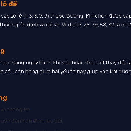
lô đề
 các số lẻ (1, 3, 5, 7, 9) thuộc Dương. Khi chọn được cặ
ường ổn định và dễ về. Ví dụ: 17, 26, 39, 58, 47 là nh
ng
ng những ngày hành khí yếu hoặc thời tiết thay đổi 
n cầu cân bằng giữa hai yếu tố này giúp vận khí đượ
ng
và thống kê.
uốn đánh ổn định lâu dài.