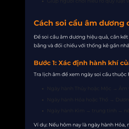
Giúp người chơi hiểu rõ quy luật 
Cách soi cầu âm dương 
Để soi cầu âm dương hiệu quả, cần kết 
bằng và đối chiếu với thống kê gần nhấ
Bước 1: Xác định hành khí c
Tra lịch âm để xem ngày soi cầu thuộc
Ngày hành Thủy hoặc Mộc → Âm v
Ngày hành Hỏa hoặc Thổ → Dươn
Ngày hành Kim → trung tính → n
Ví dụ: Nếu hôm nay là ngày hành Hỏa, 