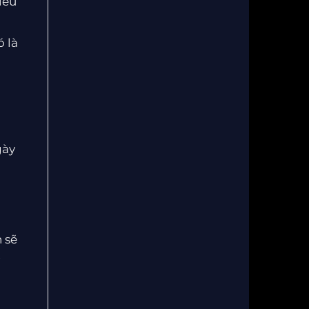
Nếu
 là
gày
 sẽ