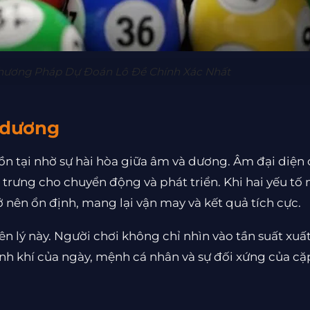
hương Pháp Dự Đoán Lô Đề Chính Xác Nhất
m dương
ồn tại nhờ sự hài hòa giữa âm và dương. Âm đại diện
 trưng cho chuyển động và phát triển. Khi hai yếu tố 
ở nên ổn định, mang lại vận may và kết quả tích cực.
 lý này. Người chơi không chỉ nhìn vào tần suất xuấ
nh khí của ngày, mệnh cá nhân và sự đối xứng của cặ