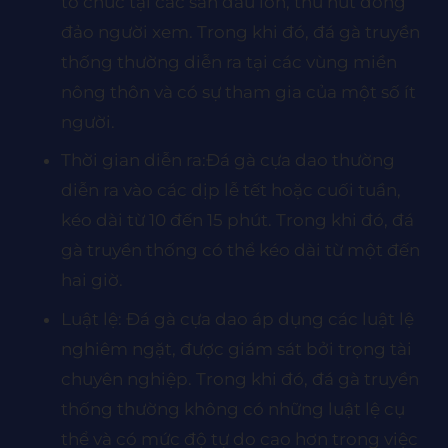
tổ chức tại các sân đấu lớn, thu hút đông
đảo người xem. Trong khi đó, đá gà truyền
thống thường diễn ra tại các vùng miền
nông thôn và có sự tham gia của một số ít
người.
Thời gian diễn ra:Đá gà cựa dao thường
diễn ra vào các dịp lễ tết hoặc cuối tuần,
kéo dài từ 10 đến 15 phút. Trong khi đó, đá
gà truyền thống có thể kéo dài từ một đến
hai giờ.
Luật lệ: Đá gà cựa dao áp dụng các luật lệ
nghiêm ngặt, được giám sát bởi trọng tài
chuyên nghiệp. Trong khi đó, đá gà truyền
thống thường không có những luật lệ cụ
thể và có mức độ tự do cao hơn trong việc