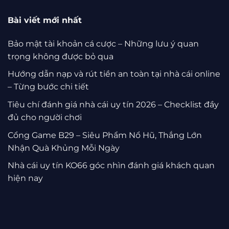
Bài viết mới nhất
Bảo mật tài khoản cá cược – Những lưu ý quan
trọng không được bỏ qua
Hướng dẫn nạp và rút tiền an toàn tại nhà cái online
– Từng bước chi tiết
Tiêu chí đánh giá nhà cái uy tín 2026 – Checklist đầy
đủ cho người chơi
Cổng Game B29 – Siêu Phẩm Nổ Hũ, Thắng Lớn
Nhận Quà Khủng Mỗi Ngày
Nhà cái uy tín KO66 góc nhìn đánh giá khách quan
hiện nay