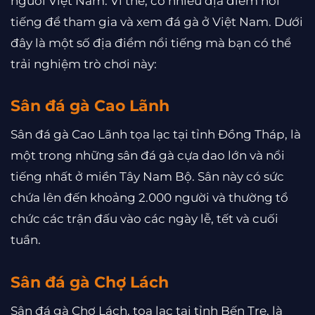
người Việt Nam. Vì thế, có nhiều địa điểm nổi
tiếng để tham gia và xem đá gà ở Việt Nam. Dưới
đây là một số địa điểm nổi tiếng mà bạn có thể
trải nghiệm trò chơi này:
Sân đá gà Cao Lãnh
Sân đá gà Cao Lãnh tọa lạc tại tỉnh Đồng Tháp, là
một trong những sân đá gà cựa dao lớn và nổi
tiếng nhất ở miền Tây Nam Bộ. Sân này có sức
chứa lên đến khoảng 2.000 người và thường tổ
chức các trận đấu vào các ngày lễ, tết và cuối
tuần.
Sân đá gà Chợ Lách
Sân đá gà Chợ Lách, tọa lạc tại tỉnh Bến Tre, là