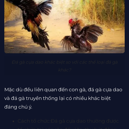
Đá gà cựa dao khác biệt so với các thể loại đá gà
khác?
Mặc dù đều liên quan đến con gà, đá gà cựa dao
và đá gà truyền thống lại có nhiều khác biệt
đáng chú ý.
Cách tổ chức:Đá gà cựa dao thường được