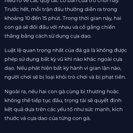
hiểu rõ về các quy tắc cơ bản của trò chơi này.
Trước hết, mỗi trận đấu thường diễn ra trong
khoảng 10 đến 15 phút. Trong thời gian này, hai
con gà sẽ đối đầu với nhau và cố gắng chiến
thắng bằng cách sử dụng cựa dao.
Luật lệ quan trọng nhất của đá gà là không được
phép sử dụng bất kỳ vũ khí nào khác ngoài cựa
dao. Nếu phát hiện bất kỳ hành vi gian lận nào,
người chơi sẽ bị loại khỏi trò chơi và bị phạt tiền.
Ngoài ra, nếu hai con gà cùng bị thương hoặc
không thể tiếp tục đấu, trọng tài sẽ quyết định
kết quả dựa trên các yếu tố như sức mạnh, kích
thước và cựa dao của từng con gà.