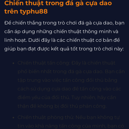
Chiến thuật trong đá gà cựa dao
trên typhu88
Để chiến thắng trong trò chơi đá gà cựa dao, bạn
cần áp dụng những chiến thuật thông minh và
linh hoạt. Dưới đây là các chiến thuật cơ bản để
giúp bạn đạt được kết quả tốt trong trò chơi này:
Chiến thuật tấn công: Đây là chiến thuật
phổ biến nhất trong đá gà cựa dao. Bạn cần
tập trung vào việc tấn công đối thủ bằng
cách sử dụng cựa dao để tấn công vào các
điểm yếu của đối thủ. Tuy nhiên, hãy cẩn
thận để không bị đối thủ phản công.
Chiến thuật phòng thủ: Nếu bạn không tự
tin vào khả năng tấn công của mình, bạn có