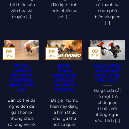
thể thiếu của
đấu kịch tính
trở thành lựa
văn hóa và
hơn nhiều so
chọn phổ
truyền [...]
với [...]
biến và quen
[...]
09
09
09
Th12
Th12
Th12
Đá Gà
Đá Gà
Luật Chơi Đá
Thomo Ở
Thomo
Gà Cựa Sắt
Đâu Dành
Typhu88 Là
Và Các Điều
Cho Những
Đỉnh Cao
Cần Lưu Ý
Người Chơi
Của Giải Trí
Mới
Hàng Đầu
Đá gà cựa sắt
là một trò
Bạn có thể đã
Đá gà Thomo
chơi quen
nghe đến đá
hiện nay đang
thuộc với
gà Thomo
là hình thức
những người
nhưng chưa
chọi gà thu
yêu thích [...]
rõ ràng về nó
hút sự quan