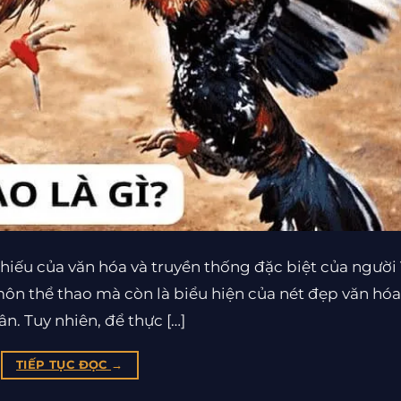
hiếu của văn hóa và truyền thống đặc biệt của người 
n thể thao mà còn là biểu hiện của nét đẹp văn hóa
n. Tuy nhiên, để thực […]
TIẾP TỤC ĐỌC
→