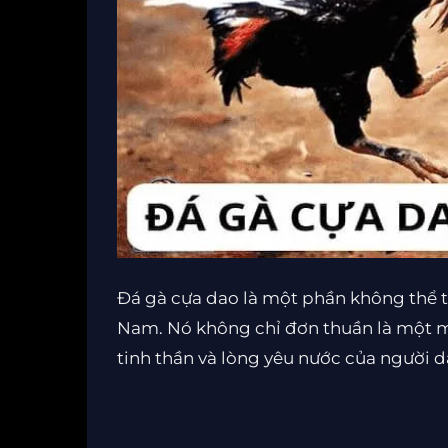
Đá gà cựa dao là một phần không thể t
Nam. Nó không chỉ đơn thuần là một mô
tinh thần và lòng yêu nước của người dâ