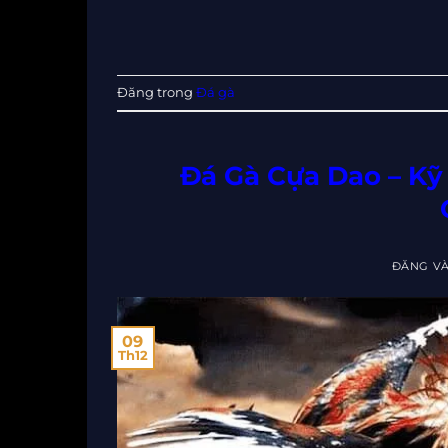
Đăng trong
Đá gà
Đá Gà Cựa Dao – Kỹ
ĐĂNG V
09
Th12