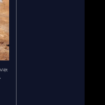
Việt
,