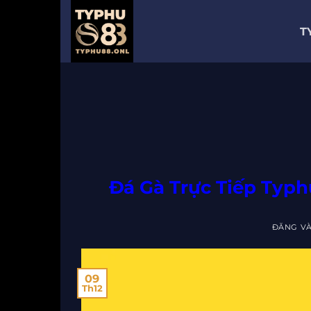
Bỏ
qua
T
nội
dung
Đá Gà Trực Tiếp Typ
ĐĂNG V
09
Th12