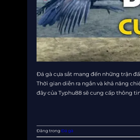
Đá gà cựa sắt mang đến những trận đấu
Thời gian diễn ra ngắn và khả năng chiế
đây của Typhu88 sẽ cung cấp thông tin c
Đăng trong
Đá gà