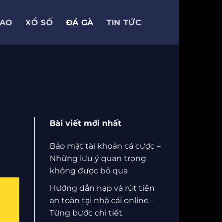
HAO
XỔ SỐ
ĐÁ GÀ
TIN TỨC
Bài viết mới nhất
Bảo mật tài khoản cá cược –
Những lưu ý quan trọng
không được bỏ qua
Hướng dẫn nạp và rút tiền
an toàn tại nhà cái online –
Từng bước chi tiết