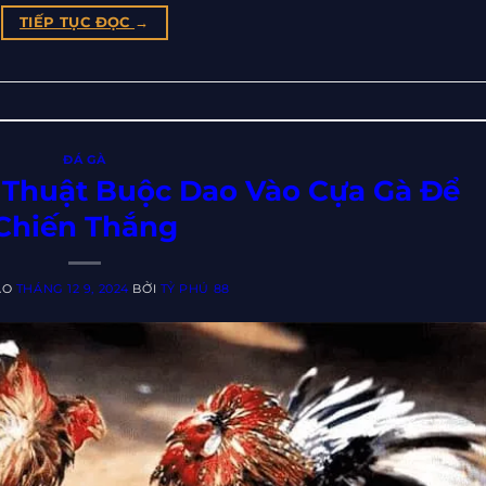
TIẾP TỤC ĐỌC
→
ĐÁ GÀ
 Thuật Buộc Dao Vào Cựa Gà Để
Chiến Thắng
ÀO
THÁNG 12 9, 2024
BỞI
TỶ PHÚ 88